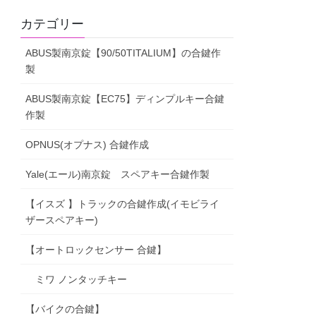
カテゴリー
ABUS製南京錠【90/50TITALIUM】の合鍵作
製
ABUS製南京錠【EC75】ディンプルキー合鍵
作製
OPNUS(オプナス) 合鍵作成
Yale(エール)南京錠 スペアキー合鍵作製
【イスズ 】トラックの合鍵作成(イモビライ
ザースペアキー)
【オートロックセンサー 合鍵】
ミワ ノンタッチキー
【バイクの合鍵】