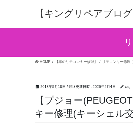
コ
ナ
ン
ビ
【キングリペアブログ
テ
ゲ
ン
ー
ツ
シ
へ
ョ
リ
ス
ン
キ
に
ッ
移
HOME
【車のリモコンキー修理】
リモコンキー修理 プ
プ
動
2018年5月18日
/ 最終更新日時 :
2026年2月4日
xsg
【プジョー(PEUGEOT
キー修理(キーシェル