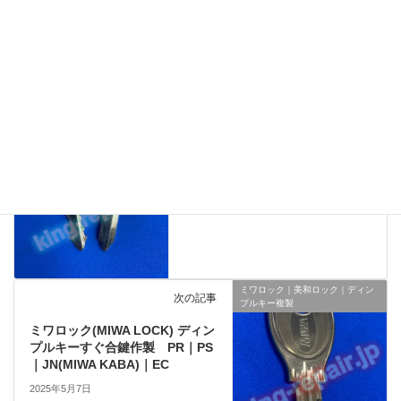
シブタニ
スティック型ディンプルキー
スペアキー
ディンプルキー
ホリ
合鍵
カワサキ《Ｗ800・W230》スペア
前の記事
キー作製
カワサキ【Ｗ800 / Ｗ230】合鍵
作製
2025年1月20日
ミワロック｜美和ロック｜ディン
次の記事
プルキー複製
ミワロック(MIWA LOCK) ディン
プルキーすぐ合鍵作製 PR｜PS
｜JN(MIWA KABA)｜EC
2025年5月7日