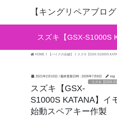
コ
ナ
ン
ビ
【キングリペアブログ
テ
ゲ
ン
ー
ツ
シ
へ
ョ
スズキ【GSX-S100
ス
ン
キ
に
ッ
移
HOME
【バイクの合鍵】
スズキ【GSX-S1000S
プ
動
2021年2月10日
/ 最終更新日時 :
2026年7月8日
xsg
スズキ【GSX-
スズキ【GSX-
S1000S KATAN
始動スペアキー作製