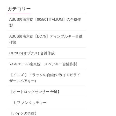
カテゴリー
ABUS製南京錠【90/50TITALIUM】の合鍵作
製
ABUS製南京錠【EC75】ディンプルキー合鍵
作製
OPNUS(オプナス) 合鍵作成
Yale(エール)南京錠 スペアキー合鍵作製
【イスズ 】トラックの合鍵作成(イモビライ
ザースペアキー)
【オートロックセンサー 合鍵】
ミワ ノンタッチキー
【バイクの合鍵】