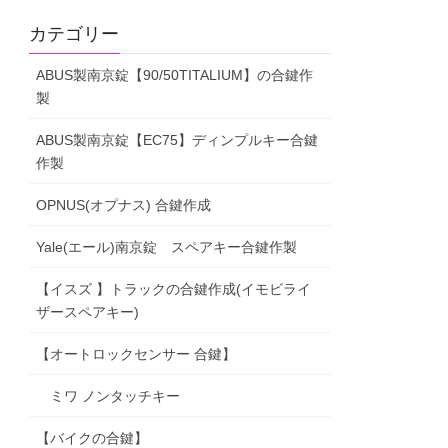
カテゴリー
ABUS製南京錠【90/50TITALIUM】の合鍵作
製
ABUS製南京錠【EC75】ディンプルキー合鍵
作製
OPNUS(オプナス) 合鍵作成
Yale(エール)南京錠 スペアキー合鍵作製
【イスズ 】トラックの合鍵作成(イモビライ
ザースペアキー)
【オートロックセンサー 合鍵】
ミワ ノンタッチキー
【バイクの合鍵】