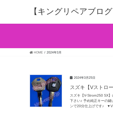
コ
ナ
ン
ビ
【キングリペアブログ
テ
ゲ
ン
ー
ツ
シ
へ
ョ
ス
ン
キ
に
ッ
移
HOME
2024年3月
プ
動
2024年3月25日
スズキ【Vストロー
スズキ【V-Strom250
下さい♪ 予め純正キーの
ンで20分仕上げです♪ ▼Vス