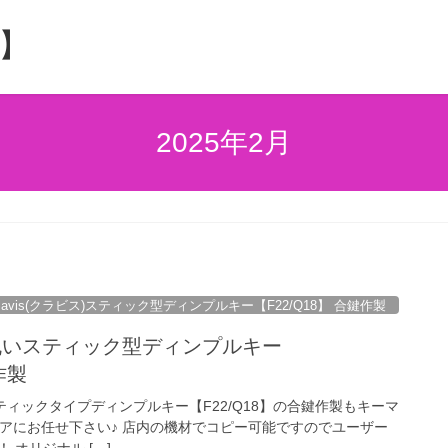
】
2025年2月
lavis(クラビス)スティック型ディンプルキー【F22/Q18】 合鍵作製
ス) 丸いスティック型ディンプルキー
作製
丸いスティックタイプディンプルキー【F22/Q18】の合鍵作製もキーマ
ペアにお任せ下さい♪ 店内の機材でコピー可能ですのでユーザー
 オリジナル […]