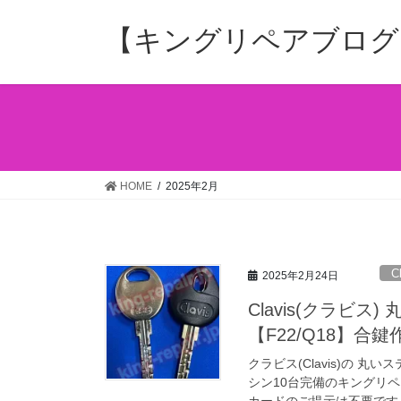
コ
ナ
ン
ビ
【キングリペアブログ
テ
ゲ
ン
ー
ツ
シ
へ
ョ
ス
ン
キ
に
ッ
移
HOME
2025年2月
プ
動
C
2025年2月24日
Clavis(クラビ
【F22/Q18】合鍵
クラビス(Clavis)の 
シン10台完備のキングリ
カードのご提示は不要です！