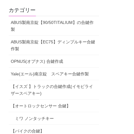
カテゴリー
ABUS製南京錠【90/50TITALIUM】の合鍵作
製
ABUS製南京錠【EC75】ディンプルキー合鍵
作製
OPNUS(オプナス) 合鍵作成
Yale(エール)南京錠 スペアキー合鍵作製
【イスズ 】トラックの合鍵作成(イモビライ
ザースペアキー)
【オートロックセンサー 合鍵】
ミワ ノンタッチキー
【バイクの合鍵】