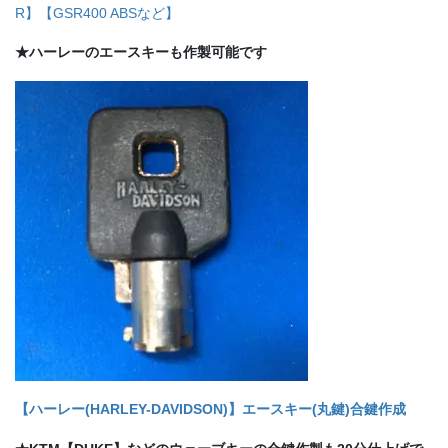
R】【GSR400 ABSなど】
★ハーレーのエースキーも作製可能です
【ハーレー(HARLEY-DAVIDSON)】エースキー(丸鍵)合鍵作成