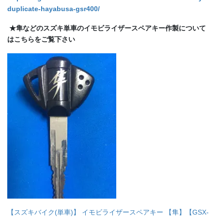
duplicate-hayabusa-gsr400/
★隼などのスズキ単車のイモビライザースペアキー作製について
はこちらをご覧下さい
【スズキバイク(単車)】 イモビライザースペアキー 【隼】【GSX-