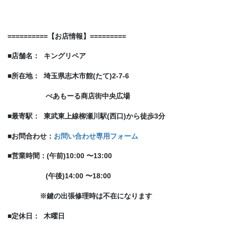
==========
【
お店情報
】
=========
■
店舗名：
キングリペア
■
所在地：
埼玉県志木市
館(たて)
2-7-6
ぺあもーる商店街中央広場
■
最寄駅：
東武東上線
柳瀬川駅(西口)から
徒歩
3分
■お問合わせ：
お問い合わせ専用フォーム
■
営業時間：(午前)
10:00
〜
13:00
(午後)
14:00
〜
18:00
※
鍵の出張修理時は不在になります
■
定休日：
木曜日