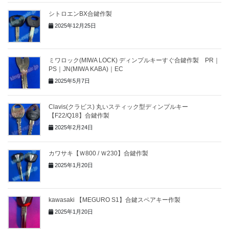
シトロエンBX合鍵作製
2025年12月25日
ミワロック(MIWA LOCK) ディンプルキーすぐ合鍵作製 PR｜
PS｜JN(MIWA KABA)｜EC
2025年5月7日
Clavis(クラビス) 丸いスティック型ディンプルキー
【F22/Q18】合鍵作製
2025年2月24日
カワサキ【Ｗ800 / Ｗ230】合鍵作製
2025年1月20日
kawasaki 【MEGURO S1】合鍵スペアキー作製
2025年1月20日