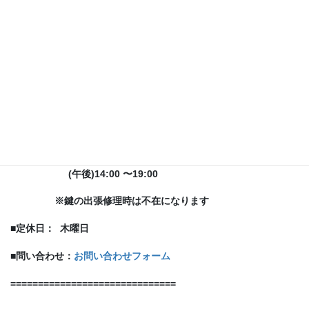
==========
【
お店情報
】
=========
■
店舗名：
キングリペア
■
所在地：
埼玉県志木市
館(たて)
2-7-6
ぺあもーる商店街中央広場
■
最寄駅：
東武東上線
柳瀬川駅(西口)から徒歩3分
■
営業時間：(午前)
10:00
〜
13:00
(午後)
14:00
〜
19:00
※
鍵の出張修理時は不在になります
■
定休日：
木曜日
■問い合わせ：
お問い合わせフォーム
==============================