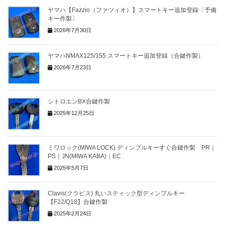
ヤマハ【Fazzio（ファツィオ）】スマートキー追加登録〔予備
キー作製〕
2026年7月30日
ヤマハNMAX125/155 スマートキー追加登録（合鍵作製）
2026年7月23日
シトロエンBX合鍵作製
2025年12月25日
ミワロック(MIWA LOCK) ディンプルキーすぐ合鍵作製 PR｜
PS｜JN(MIWA KABA)｜EC
2025年5月7日
Clavis(クラビス) 丸いスティック型ディンプルキー
【F22/Q18】合鍵作製
2025年2月24日