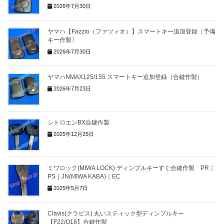
2026年7月30日
ヤマハ【Fazzio（ファツィオ）】スマートキー追加登録〔予備
キー作製〕
2026年7月30日
ヤマハNMAX125/155 スマートキー追加登録（合鍵作製）
2026年7月23日
シトロエンBX合鍵作製
2025年12月25日
ミワロック(MIWA LOCK) ディンプルキーすぐ合鍵作製 PR｜
PS｜JN(MIWA KABA)｜EC
2025年5月7日
Clavis(クラビス) 丸いスティック型ディンプルキー
【F22/Q18】合鍵作製