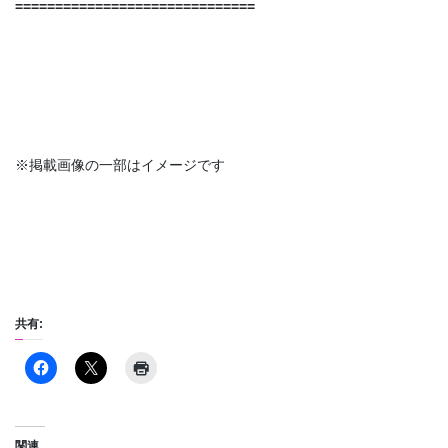
==============================
※掲載画像の一部はイメージです
共有:
関連