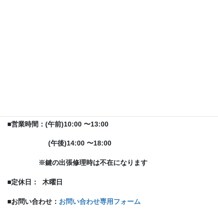
==========
【
お店情報
】
=========
■
店舗名：
キングリペア
■
所在地：
埼玉県志木市
館(たて)
2-7-6
ぺあもーる商店街中央広場
■
最寄駅：
東武東上線
柳瀬川駅(西口)から
徒歩
3
分
■
営業時間：(午前)
10:00
〜
13:00
(午後)
14:00
〜
18:00
※
鍵の出張修理時は不在になります
■
定休日：
木曜日
■お問い合わせ：
お問い合わせ専用フォーム