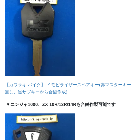
【カワサキ バイク】 イモビライザースペアキー(赤マスターキー
無し、黒サブキーから合鍵作成)
▼ニンジャ1000、ZX-10R/12R/14Rも合鍵作製可能です