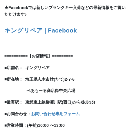
★Facebookでは新しいブランクキー入荷などの最新情報をご覧い
ただけます♪
キングリペア | Facebook
==========
【
お店情報
】
=========
■
店舗名：
キングリペア
■
所在地：
埼玉県志木市
館(たて)
2-7-6
ぺあもーる商店街中央広場
■
最寄駅：
東武東上線
柳瀬川駅(西口)から
徒歩
3分
■お問合わせ：
お問い合わせ専用フォーム
■
営業時間：(午前)
10:00
〜
13:00