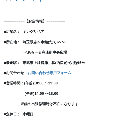
==========
【
お店情報
】
=========
■
店舗名：
キングリペア
■
所在地：
埼玉県志木市
館(たて)
2-7-6
ぺあもーる商店街中央広場
■
最寄駅：
東武東上線
柳瀬川駅(西口)から
徒歩
3分
■お問合わせ：
お問い合わせ専用フォーム
■
営業時間：(午前)
10:00
〜
13:00
(午後)
14:00
〜
18:00
※
鍵の出張修理時は不在になります
■
定休日：
木曜日