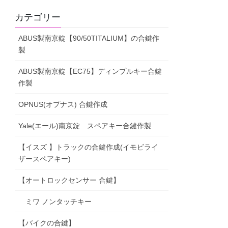
カテゴリー
ABUS製南京錠【90/50TITALIUM】の合鍵作
製
ABUS製南京錠【EC75】ディンプルキー合鍵
作製
OPNUS(オプナス) 合鍵作成
Yale(エール)南京錠 スペアキー合鍵作製
【イスズ 】トラックの合鍵作成(イモビライ
ザースペアキー)
【オートロックセンサー 合鍵】
ミワ ノンタッチキー
【バイクの合鍵】