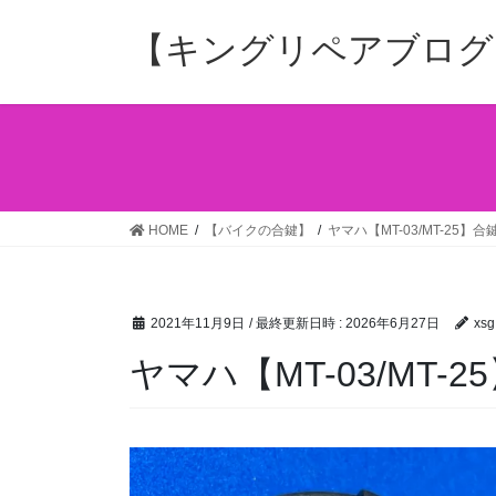
コ
ナ
ン
ビ
【キングリペアブログ
テ
ゲ
ン
ー
ツ
シ
へ
ョ
ス
ン
キ
に
ッ
移
HOME
【バイクの合鍵】
ヤマハ【MT-03/MT-25】
プ
動
2021年11月9日
/ 最終更新日時 :
2026年6月27日
xsg
ヤマハ【MT-03/MT