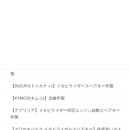
kawasaki【Z650[2023～]】内溝ウェーブキー合鍵作製
KTM【DUKE】ウェーブキー合鍵作製
KTM合鍵スペアキー作製
Ninja1000(ニンジャ1000)イモビライザースペアキー作製
TRIUMPH(トライアンフ)【Daytona(デイトナ)】合鍵作製
YZF-R7(2022)イモビライザー対応エンジン始動スペアキー作
製
【DUCATI(ドゥカティ)】イモビライザースペアキー作製
【KYMCO(キムコ)】合鍵作製
【アプリリア】イモビライザー対応エンジン始動スペアキー
作製
【カワサキバイク イモビライザースペアキー】作成赤いマス