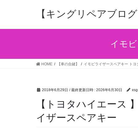
コ
ナ
ン
ビ
【キングリペアブログ
テ
ゲ
ン
ー
ツ
シ
へ
ョ
イモビ
ス
ン
キ
に
ッ
移
HOME
【車の合鍵】
イモビライザースペアキー トヨ
プ
動
2018年6月29日
/ 最終更新日時 :
2026年6月30日
xsg
【トヨタハイエース 
イザースペアキー