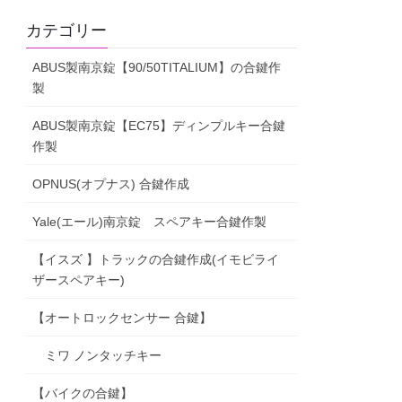
カテゴリー
ABUS製南京錠【90/50TITALIUM】の合鍵作
製
ABUS製南京錠【EC75】ディンプルキー合鍵
作製
OPNUS(オプナス) 合鍵作成
Yale(エール)南京錠 スペアキー合鍵作製
【イスズ 】トラックの合鍵作成(イモビライ
ザースペアキー)
【オートロックセンサー 合鍵】
ミワ ノンタッチキー
【バイクの合鍵】