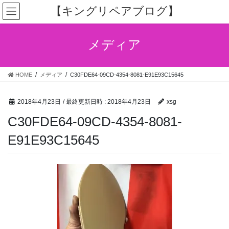
コ
ナ
【キングリペアブログ】
ン
ビ
テ
ゲ
ン
ー
メディア
ツ
シ
へ
ョ
ス
ン
HOME
メディア
C30FDE64-09CD-4354-8081-E91E93C15645
キ
に
ッ
移
プ
動
2018年4月23日
/ 最終更新日時 :
2018年4月23日
xsg
C30FDE64-09CD-4354-8081-
E91E93C15645