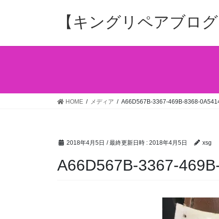
コ
ナ
ン
ビ
【キングリペアブログ
テ
ゲ
ン
ー
ツ
シ
へ
ョ
ス
ン
キ
に
ッ
移
HOME
メディア
A66D567B-3367-469B-8368-0A54
プ
動
2018年4月5日
/ 最終更新日時 :
2018年4月5日
xsg
A66D567B-3367-469B