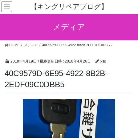
コ
ナ
【キングリペアブログ】
ン
ビ
テ
ゲ
ン
ー
メディア
ツ
シ
へ
ョ
ス
ン
HOME
メディア
40C9579D-6E95-4922-8B2B-2EDF09C0DBB5
キ
に
ッ
移
プ
動
2018年4月19日
/ 最終更新日時 :
2018年4月26日
xsg
40C9579D-6E95-4922-8B2B-
2EDF09C0DBB5