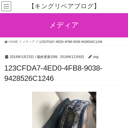
コ
ナ
【キングリペアブログ】
ン
ビ
テ
ゲ
ン
ー
メディア
ツ
シ
へ
ョ
ス
ン
HOME
メディア
123CFDA7-4ED0-4FB8-9038-9428526C1246
キ
に
ッ
移
プ
動
2018年3月23日
/ 最終更新日時 :
2018年12月8日
xsg
123CFDA7-4ED0-4FB8-9038-
9428526C1246