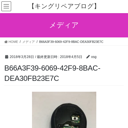
コ
ナ
【キングリペアブログ】
ン
ビ
テ
ゲ
ン
ー
メディア
ツ
シ
へ
ョ
ス
ン
HOME
メディア
B66A3F39-6069-42F9-8BAC-DEA30FB23E7C
キ
に
ッ
移
プ
動
2018年3月28日
/ 最終更新日時 :
2018年4月5日
xsg
B66A3F39-6069-42F9-8BAC-
DEA30FB23E7C