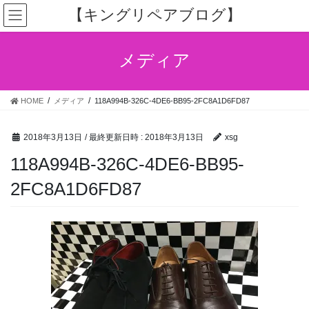
コ
ナ
【キングリペアブログ】
ン
ビ
テ
ゲ
ン
ー
メディア
ツ
シ
へ
ョ
ス
ン
HOME
メディア
118A994B-326C-4DE6-BB95-2FC8A1D6FD87
キ
に
ッ
移
プ
動
2018年3月13日
/ 最終更新日時 :
2018年3月13日
xsg
118A994B-326C-4DE6-BB95-
2FC8A1D6FD87