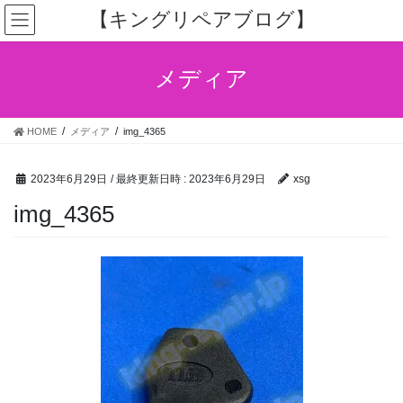
コ
ナ
【キングリペアブログ】
ン
ビ
テ
ゲ
ン
ー
メディア
ツ
シ
へ
ョ
ス
ン
HOME
メディア
img_4365
キ
に
ッ
移
プ
動
2023年6月29日
/ 最終更新日時 :
2023年6月29日
xsg
img_4365